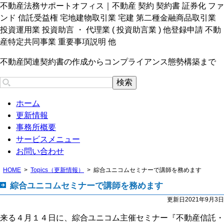
不動産法務サポートオフィス｜不動産 契約 契約書 証券化 ファ
ンド 信託受益権 宅地建物取引業 宅建 第二種金融商品取引業
投資運用業 投資助言 ・ 代理業 ( 投資助言業 ) 他登録申請 不動
産特定共同事業 重要事項説明 他
不動産関連契約書の作成からコンプライアンス態勢構築まで
ホーム
更新情報
事務所概要
サービスメニュー
お問い合わせ
HOME
Topics（更新情報）
綜合ユニコムセミナーで講師を務めます
綜合ユニコムセミナーで講師を務めます
更新日2021年9月3日
来る４月１４日に、綜合ユニコム主催セミナー『不動産信託・