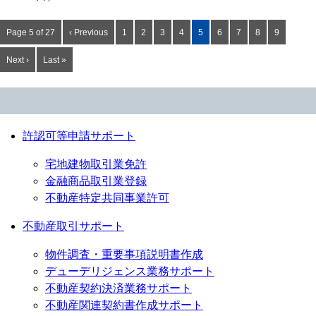
Page 5 of 27
‹ Previous
1
2
3
4
5
6
7
8
9
Next ›
Last »
許認可等申請サポート
宅地建物取引業免許
金融商品取引業登録
不動産特定共同事業許可
不動産取引サポート
物件調査・重要事項説明書作成
デューデリジェンス業務サポート
不動産契約決済業務サポート
不動産関連契約書作成サポート