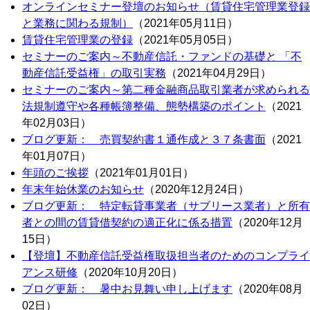
オンラインセミナー登壇のお知らせ（賃貸住宅管理業登録
と業務に関わる規制）
（2021年05月11日）
賃貸住宅管理業の登録
（2021年05月05日）
セミナーのご案内～不動産信託・ファンドの基礎と 「不
動産信託受益権」の取引実務
（2021年04月29日）
セミナーのご案内～第二種金融商品取引業者が求められる
法規制遵守や各種帳簿整備、態勢構築のポイント
（2021
年02月03日）
ブログ更新： 売買契約書１通作成と３７条書面
（2021
年01月07日）
年頭のご挨拶
（2021年01月01日）
年末年始休業のお知らせ
（2020年12月24日）
ブログ更新： 特定転貸事業者（サブリース業者）と所有
者との間の賃貸借契約の適正化に係る措置
（2020年12月
15日）
【登壇】不動産信託受益権取扱担当者のためのコンプライ
アンス研修
（2020年10月20日）
ブログ更新： 暑中お見舞い申し上げます
（2020年08月
02日）