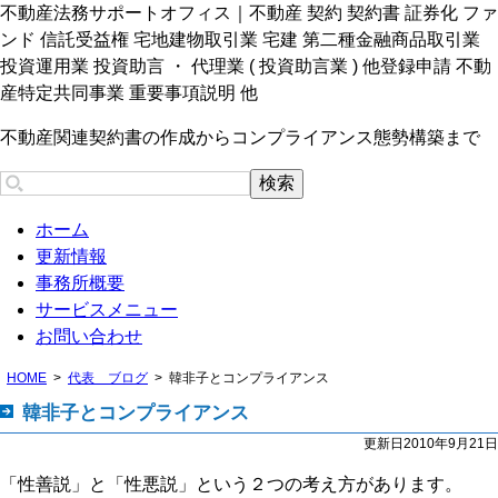
不動産法務サポートオフィス｜不動産 契約 契約書 証券化 ファ
ンド 信託受益権 宅地建物取引業 宅建 第二種金融商品取引業
投資運用業 投資助言 ・ 代理業 ( 投資助言業 ) 他登録申請 不動
産特定共同事業 重要事項説明 他
不動産関連契約書の作成からコンプライアンス態勢構築まで
ホーム
更新情報
事務所概要
サービスメニュー
お問い合わせ
HOME
代表 ブログ
韓非子とコンプライアンス
韓非子とコンプライアンス
更新日2010年9月21日
「性善説」と「性悪説」という２つの考え方があります。